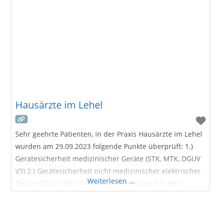
Hausärzte im Lehel
Sehr geehrte Patienten, in der Praxis Hausärzte im Lehel
wurden am 29.09.2023 folgende Punkte überprüft: 1.)
Gerätesicherheit medizinischer Geräte (STK, MTK, DGUV
V3) 2.) Gerätesicherheit nicht medizinischer elektrischer
Weiterlesen …
Geräte ( DGUV V3) 3.) Hygienischer Zustand in den
Praxisräumlichkeiten 4.) Arbeitssicherheit inkl.
Geräteeinweisungen nach MPG