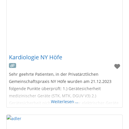
Kardiologie NY Höfe
Sehr geehrte Patienten, in der Privatärztlichen
Gemeinschaftspraxis NY Höfe wurden am 21.12.2023
folgende Punkte überprüft: 1.) Gerätesicherheit
medizinischer Geräte (STK, MTK, DGUV V3) 2.)
Weiterlesen …
Gerätesicherheit nicht medizinischer elektrischer Geräte
( DGUV V3) 3.) Hygienischer Zustand in den
Praxisräumlichkeiten 4.) Arbeitssicherheit inkl.
Geräteeinweisungen nach MPG