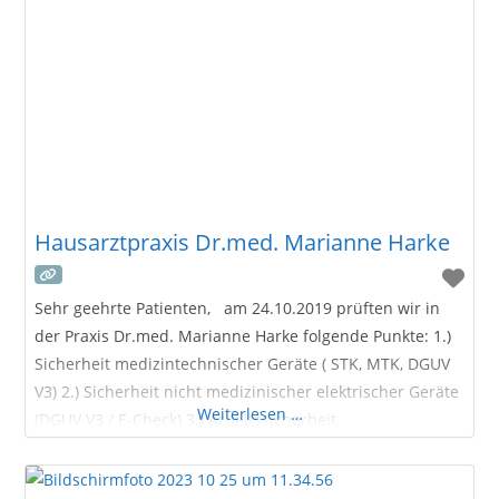
Geräteeinweisungen nach MPG
Hausarztpraxis Dr.med. Marianne Harke
Sehr geehrte Patienten, am 24.10.2019 prüften wir in
der Praxis Dr.med. Marianne Harke folgende Punkte: 1.)
Sicherheit medizintechnischer Geräte ( STK, MTK, DGUV
V3) 2.) Sicherheit nicht medizinischer elektrischer Geräte
Weiterlesen …
(DGUV V3 / E-Check) 3.) Arbeitssicherheit,
Geräteeinweisung nach MPG