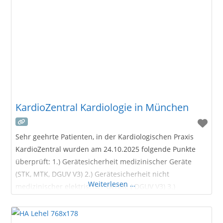
KardioZentral Kardiologie in München
Sehr geehrte Patienten, in der Kardiologischen Praxis
KardioZentral wurden am 24.10.2025 folgende Punkte
überprüft: 1.) Gerätesicherheit medizinischer Geräte
(STK, MTK, DGUV V3) 2.) Gerätesicherheit nicht
Weiterlesen …
medizinischer elektrischer Geräte ( DGUV V3) 3.)
Hygienischer Zustand in den Praxisräumlichkeiten 4.)
Arbeitssicherheit inkl. Geräteeinweisungen nach MPG