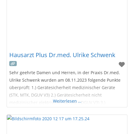
Hausarzt Plus Dr.med. Ulrike Schwenk
Sehr geehrte Damen und Herren, in der Praxis Dr.med.
Ulrike Schwenk wurden am 08.11.2023 folgende Punkte
überprüft: 1.) Gerätesicherheit medizinischer Geräte
(STK, MTK, DGUV V3) 2.) Gerätesicherheit nicht
Weiterlesen …
medizinischer elektrischer Geräte ( DGUV V3) 3.)
Hygienischer Zustand in den Praxisräumlichkeiten