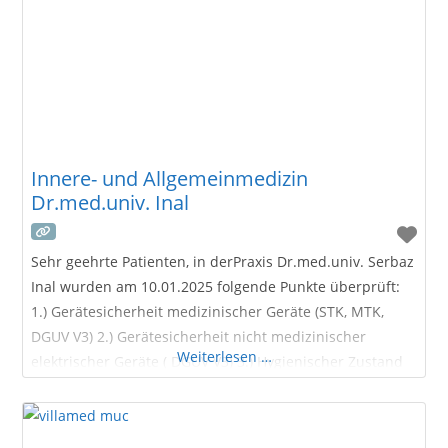
Innere- und Allgemeinmedizin
Dr.med.univ. Inal
Sehr geehrte Patienten, in derPraxis Dr.med.univ. Serbaz
Inal wurden am 10.01.2025 folgende Punkte überprüft:
1.) Gerätesicherheit medizinischer Geräte (STK, MTK,
DGUV V3) 2.) Gerätesicherheit nicht medizinischer
Weiterlesen …
elektrischer Geräte ( DGUV V3) 3.) Hygienischer Zustand
in den Praxisräumlichkeiten 4.) Arbeitssicherheit inkl.
Geräteeinweisungen nach MPG