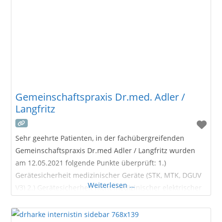
Gemeinschaftspraxis Dr.med. Adler /
Langfritz
Sehr geehrte Patienten, in der fachübergreifenden
Gemeinschaftspraxis Dr.med Adler / Langfritz wurden
am 12.05.2021 folgende Punkte überprüft: 1.)
Gerätesicherheit medizinischer Geräte (STK, MTK, DGUV
Weiterlesen …
V3) 2.) Gerätesicherheit nicht medizinischer elektrischer
Geräte ( DGUV V3) 3.) Hygienischer Zustand in den
Praxisräumlichkeiten 4.) Arbeitssicherheit inkl.