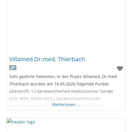
Villamed Dr.med. Thierbach
Sehr geehrte Patienten, in der Praxis Villamed, Dr.med.
Thierbach wurden am 18.05.2026 folgende Punkte
überprüft: 1.) Gerätesicherheit medizinischer Geräte
(STK, MTK, DGUV V3) 2.) Gerätesicherheit nicht
Weiterlesen …
medizinischer elektrischer Geräte ( DGUV V3) 3.)
Hygienischer Zustand in den Praxisräumlichkeiten 4.)
Arbeitssicherheit inkl. Geräteeinweisungen nach MPG