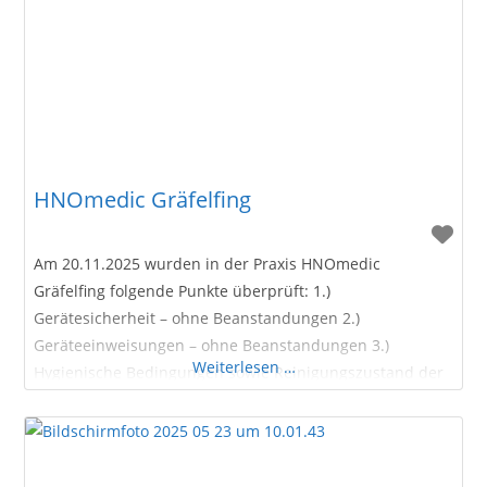
HNOmedic Gräfelfing
Am 20.11.2025 wurden in der Praxis HNOmedic
Gräfelfing folgende Punkte überprüft: 1.)
Gerätesicherheit – ohne Beanstandungen 2.)
Geräteeinweisungen – ohne Beanstandungen 3.)
Weiterlesen …
Hygienische Bedingungen sowie Reinigungszustand der
Praxisräume – ohne Beanstandungen