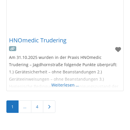
HNOmedic Trudering
Am 31.10.2025 wurden in der Praxis HNOmedic
Trudering – Jagdhornstraße folgende Punkte überprüft:
1.) Gerätesicherheit – ohne Beanstandungen 2.)
Geräteeinweisungen – ohne Beanstandungen 3.)
Weiterlesen …
Hygienische Bedingungen sowie Reinigungszustand der
Praxisräume – ohne Beanstandungen
Ältere Beiträge
1
…
4