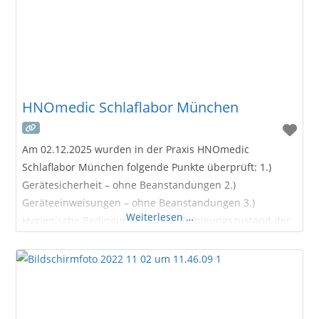
HNOmedic Schlaflabor München
Am 02.12.2025 wurden in der Praxis HNOmedic
Schlaflabor München folgende Punkte überprüft: 1.)
Gerätesicherheit – ohne Beanstandungen 2.)
Geräteeinweisungen – ohne Beanstandungen 3.)
Weiterlesen …
Hygienische Bedingungen sowie Reinigungszustand der
Praxisräume – ohne Beanstandungen