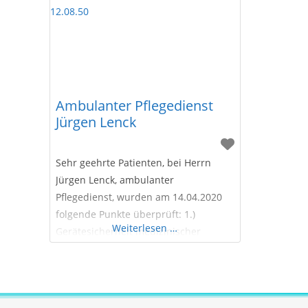
Ambulanter Pflegedienst
Jürgen Lenck
Sehr geehrte Patienten, bei Herrn
Jürgen Lenck, ambulanter
Pflegedienst, wurden am 14.04.2020
folgende Punkte überprüft: 1.)
Weiterlesen …
Gerätesicherheit medizinischer
Geräte (STK, MTK, DGUV V3) 2.)
Gerätesicherheit nicht medizinischer
elektrischer Geräte ( DGUV V3) 3.)
Hygienischer Zustand 4.)