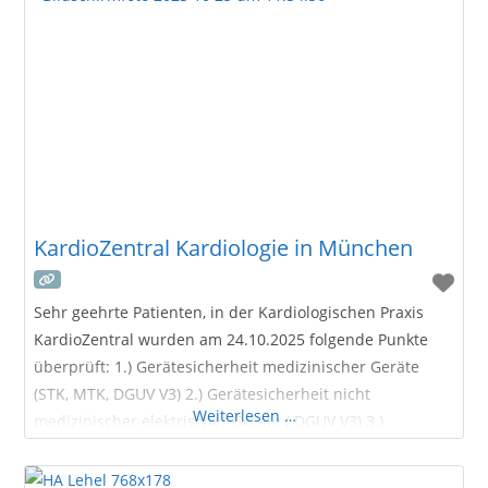
KardioZentral Kardiologie in München
Sehr geehrte Patienten, in der Kardiologischen Praxis
KardioZentral wurden am 24.10.2025 folgende Punkte
überprüft: 1.) Gerätesicherheit medizinischer Geräte
(STK, MTK, DGUV V3) 2.) Gerätesicherheit nicht
Weiterlesen …
medizinischer elektrischer Geräte ( DGUV V3) 3.)
Hygienischer Zustand in den Praxisräumlichkeiten 4.)
Arbeitssicherheit inkl. Geräteeinweisungen nach MPG