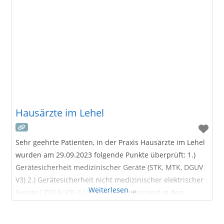
Hausärzte im Lehel
Sehr geehrte Patienten, in der Praxis Hausärzte im Lehel
wurden am 29.09.2023 folgende Punkte überprüft: 1.)
Gerätesicherheit medizinischer Geräte (STK, MTK, DGUV
V3) 2.) Gerätesicherheit nicht medizinischer elektrischer
Weiterlesen …
Geräte ( DGUV V3) 3.) Hygienischer Zustand in den
Praxisräumlichkeiten 4.) Arbeitssicherheit inkl.
Geräteeinweisungen nach MPG