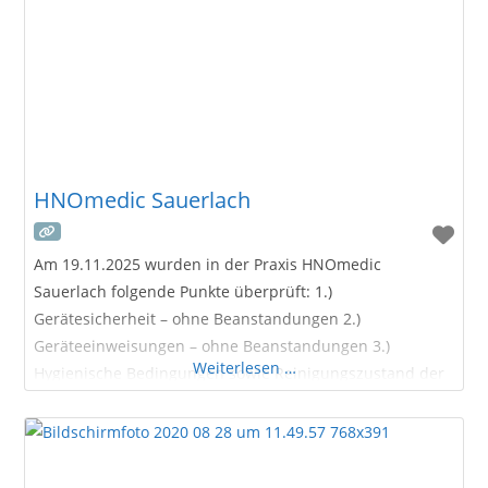
HNOmedic Sauerlach
Am 19.11.2025 wurden in der Praxis HNOmedic
Sauerlach folgende Punkte überprüft: 1.)
Gerätesicherheit – ohne Beanstandungen 2.)
Geräteeinweisungen – ohne Beanstandungen 3.)
Weiterlesen …
Hygienische Bedingungen sowie Reinigungszustand der
Praxisräume – ohne Beanstandungen