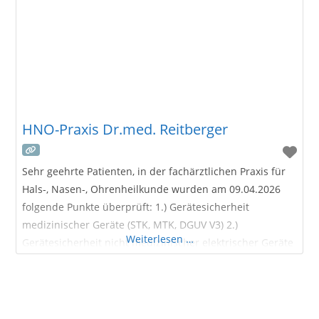
HNO-Praxis Dr.med. Reitberger
Sehr geehrte Patienten, in der fachärztlichen Praxis für
Hals-, Nasen-, Ohrenheilkunde wurden am 09.04.2026
folgende Punkte überprüft: 1.) Gerätesicherheit
medizinischer Geräte (STK, MTK, DGUV V3) 2.)
Weiterlesen …
Gerätesicherheit nicht medizinischer elektrischer Geräte
( DGUV V3) 3.) Hygienischer Zustand in den
Praxisräumlichkeiten 4.) Arbeitssicherheit inkl.
Geräteeinweisungen nach MPG