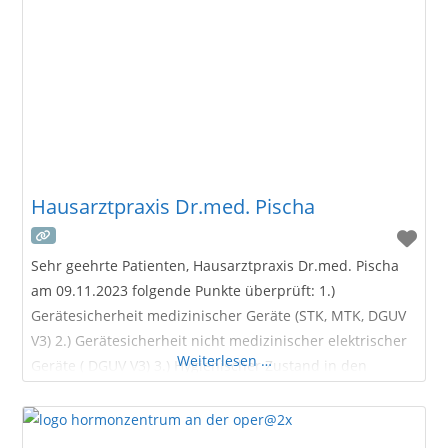
Hausarztpraxis Dr.med. Pischa
Sehr geehrte Patienten, Hausarztpraxis Dr.med. Pischa
am 09.11.2023 folgende Punkte überprüft: 1.)
Gerätesicherheit medizinischer Geräte (STK, MTK, DGUV
V3) 2.) Gerätesicherheit nicht medizinischer elektrischer
Weiterlesen …
Geräte ( DGUV V3) 3.) Hygienischer Zustand in den
Praxisräumlichkeiten 4.) Arbeitssicherheit inkl.
Geräteeinweisungen nach MPG