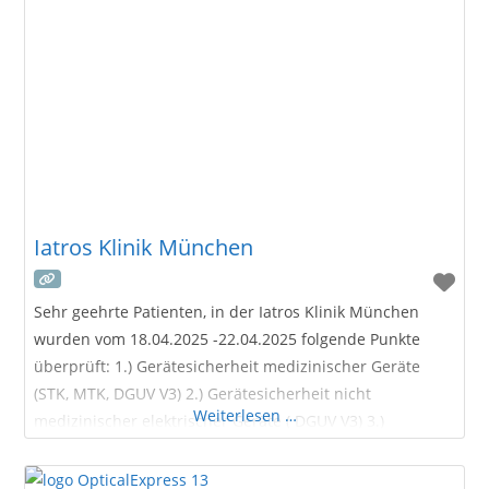
Geräteeinweisungen nach MPG
Iatros Klinik München
Sehr geehrte Patienten, in der Iatros Klinik München
wurden vom 18.04.2025 -22.04.2025 folgende Punkte
überprüft: 1.) Gerätesicherheit medizinischer Geräte
(STK, MTK, DGUV V3) 2.) Gerätesicherheit nicht
Weiterlesen …
medizinischer elektrischer Geräte ( DGUV V3) 3.)
Hygienischer Zustand in den Praxisräumlichkeiten 4.)
Arbeitssicherheit inkl. Geräteeinweisungen nach MPG