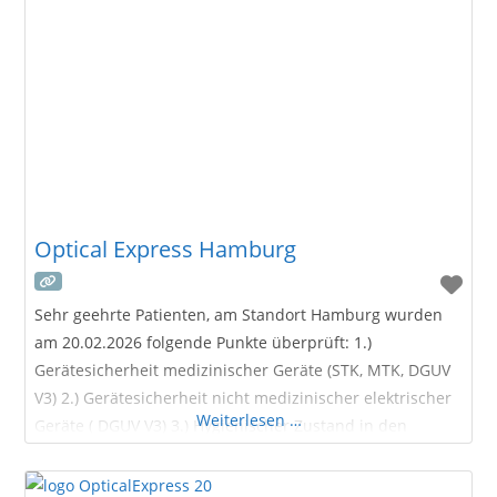
Optical Express Hamburg
Sehr geehrte Patienten, am Standort Hamburg wurden
am 20.02.2026 folgende Punkte überprüft: 1.)
Gerätesicherheit medizinischer Geräte (STK, MTK, DGUV
V3) 2.) Gerätesicherheit nicht medizinischer elektrischer
Weiterlesen …
Geräte ( DGUV V3) 3.) Hygienischer Zustand in den
Praxisräumlichkeiten Über das Optical
Express Augenlaser-Zentrum in Hamburg Unser Optical