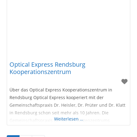
2012. Direkt am Rhein gelegen bieten Ihnen dort unsere
kooperierenden Augenärzte Wege und Möglichkeiten,
Optical Express Rendsburg
Kooperationszentrum
Über das Optical Express Kooperationszentrum in
Rendsburg Optical Express kooperiert mit der
Gemeinschaftspraxis Dr. Heisler, Dr. Prüter und Dr. Klatt
in Rendsburg schon seit mehr als 10 Jahren. Die
Weiterlesen …
Gemeinschaftspraxis ist Teil des Augenzentrums
Schleswig-Holstein.