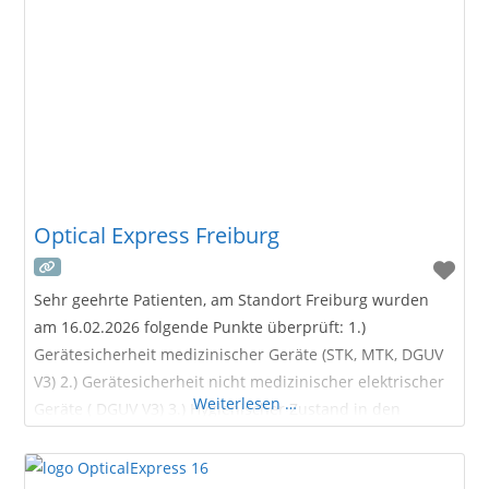
Express Augenlaser-Zentrum in Lindau wurde 2004
eröffnet. Seitdem helfen dort erfahrene Ärzte der
refraktiven Chirurgie und spezialisierte Optiker
Patienten aus
Optical Express Freiburg
Sehr geehrte Patienten, am Standort Freiburg wurden
am 16.02.2026 folgende Punkte überprüft: 1.)
Gerätesicherheit medizinischer Geräte (STK, MTK, DGUV
V3) 2.) Gerätesicherheit nicht medizinischer elektrischer
Weiterlesen …
Geräte ( DGUV V3) 3.) Hygienischer Zustand in den
Praxisräumlichkeiten Über das Optical
Express Augenlaser-Zentrum in Freiburg Unser Optical