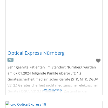
Express Augenlaser-Zentrum in Stuttgart existiert bereits
seit 1994. Somit können sich Patienten bereits seit über
30 Jahren in Stuttgart
Optical Express Nürnberg
Sehr geehrte Patienten, im Standort Nürnberg wurden
am 07.01.2024 folgende Punkte überprüft: 1.)
Gerätesicherheit medizinischer Geräte (STK, MTK, DGUV
V3) 2.) Gerätesicherheit nicht medizinischer elektrischer
Weiterlesen …
Geräte ( DGUV V3) 3.) Hygienischer Zustand in den
Praxisräumlichkeiten Über das Optical
Express Augenlaser-Zentrum in Nürnberg Optical