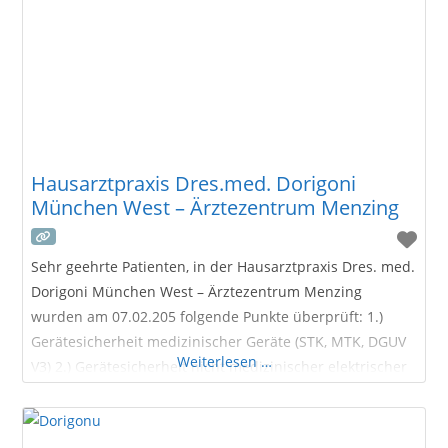
Hausarztpraxis Dres.med. Dorigoni
München West – Ärztezentrum Menzing
Sehr geehrte Patienten, in der Hausarztpraxis Dres. med.
Dorigoni München West – Ärztezentrum Menzing
wurden am 07.02.205 folgende Punkte überprüft: 1.)
Gerätesicherheit medizinischer Geräte (STK, MTK, DGUV
Weiterlesen …
V3) 2.) Gerätesicherheit nicht medizinischer elektrischer
Geräte ( DGUV V3) 3.) Hygienischer Zustand in den
Praxisräumlichkeiten 4.) Arbeitssicherheit inkl.
Geräteeinweisungen nach MPG