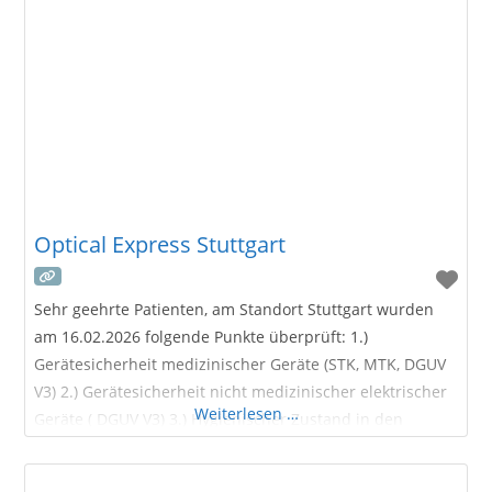
Express Augenlaser-Zentrum in Hamburg wurde 2006
eröffnet. Seitdem helfen erfahrene Augenärzte der
refraktiven Chirurgie und spezialisierte Optiker
Menschen in Hamburg
Optical Express Stuttgart
Sehr geehrte Patienten, am Standort Stuttgart wurden
am 16.02.2026 folgende Punkte überprüft: 1.)
Gerätesicherheit medizinischer Geräte (STK, MTK, DGUV
V3) 2.) Gerätesicherheit nicht medizinischer elektrischer
Weiterlesen …
Geräte ( DGUV V3) 3.) Hygienischer Zustand in den
Praxisräumlichkeiten Über das Optical
Express Augenlaser-Zentrum in Stuttgart Das Optical