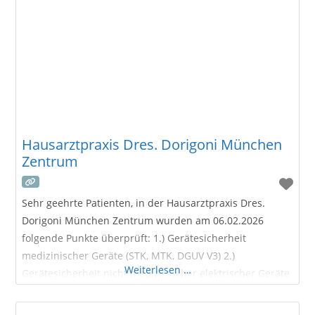
Hausarztpraxis Dres. Dorigoni München
Zentrum
Sehr geehrte Patienten, in der Hausarztpraxis Dres.
Dorigoni München Zentrum wurden am 06.02.2026
folgende Punkte überprüft: 1.) Gerätesicherheit
medizinischer Geräte (STK, MTK, DGUV V3) 2.)
Weiterlesen …
Gerätesicherheit nicht medizinischer elektrischer Geräte
( DGUV V3) 3.) Hygienischer Zustand in den
Praxisräumlichkeiten 4.) Arbeitssicherheit inkl.