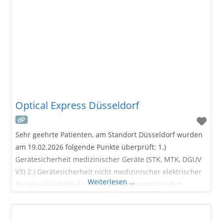
Express Augenlaser-Zentrum in Freiburg wurde 2002
eröffnet. Erfahrene Augenärzte der refraktiven Chirurgie
und spezialisierte Optiker helfen Patienten aus
Deutschland, Frankreich
Optical Express Düsseldorf
Sehr geehrte Patienten, am Standort Düsseldorf wurden
am 19.02.2026 folgende Punkte überprüft: 1.)
Gerätesicherheit medizinischer Geräte (STK, MTK, DGUV
V3) 2.) Gerätesicherheit nicht medizinischer elektrischer
Weiterlesen …
Geräte ( DGUV V3) 3.) Hygienischer Zustand in den
Praxisräumlichkeiten Über das Optical
Express Augenlaser-Zentrum in Düsseldorf Unser Optical
Express Augenlaser-Zentrum in Düsseldorf besteht seit